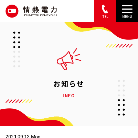
S
k
i
p
t
o
c
o
お知らせ
n
INFO
t
e
n
t
2021.09.13 Mon