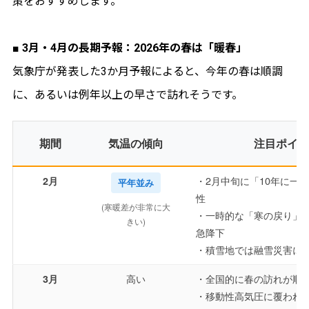
策をおすすめします。
■ 3月・4月の長期予報：2026年の春は「暖春」
気象庁が発表した3か月予報によると、今年の春は順調
に、あるいは例年以上の早さで訪れそうです。
期間
気温の傾向
注目ポイ
2月
・2月中旬に「10年に一
平年並み
性
(寒暖差が非常に大
・一時的な「寒の戻り」
きい)
急降下
・積雪地では融雪災害に
3月
高い
・全国的に春の訪れが順
・移動性高気圧に覆われ