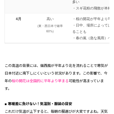
多い
・スギ花粉の飛散が本格
4月
高い
・桜の開花が平年より早
・日中、場所によっては
(東・西日本で確率
60%)
ることも
・春の嵐（急な風雨）へ
この高温の背景には、偏西風が平年より北を流れることで寒気が
日本付近に南下しにくいという状況があります。この影響で、今
年の
桜の開花は全国的に平年より早まる
可能性が高まっていま
す。
■ 寒暖差に負けない！気温別・服装の目安
これだけ気温が上下すると、毎朝の服選びが大変ですよね。天気