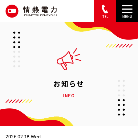
S
k
i
p
t
o
c
o
お知らせ
n
INFO
t
e
n
t
2026.02.18 Wed