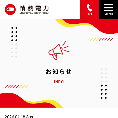
S
k
i
p
t
o
c
o
お知らせ
n
INFO
t
e
n
t
2026.01.18 Sun