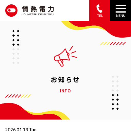
S
k
i
p
t
o
c
o
お知らせ
n
INFO
t
e
n
t
2026.01.13 Tue