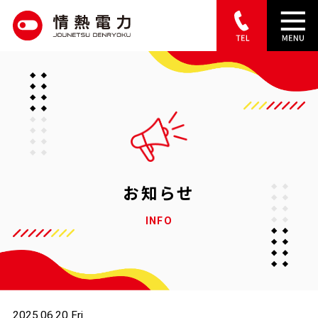
S
k
i
p
t
o
c
o
お知らせ
n
INFO
t
e
n
t
2025.06.20 Fri