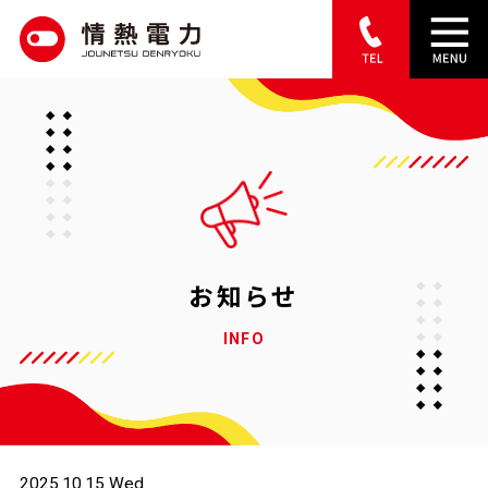
S
k
i
p
t
o
c
o
お知らせ
n
INFO
t
e
n
t
2025.10.15 Wed