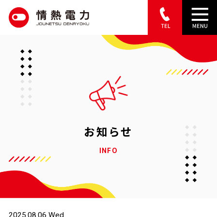
S
k
i
p
t
o
c
o
お知らせ
n
INFO
t
e
n
t
2025.08.06 Wed