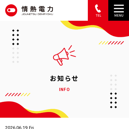
S
k
i
p
t
o
c
o
お知らせ
n
INFO
t
e
n
t
2026.06.19 Fri