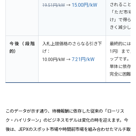
15.00円/kW
されることに
19.51円/kW
→
「ただ市場
け」で得られ
きく減少しま
今後（段階
入札上限価格のさらなる引き下
最終的には従
的）
げ：
1円）まで上
7.21円/kW
ップです。こ
10.00円/kW
→
単体に依存し
完全に困難と
このデータが示す通り、待機報酬に依存した従来の「ローリス
ク・ハイリターン」のビジネスモデルは変化の時を迎えます。今
後は、JEPXのスポット市場や時間前市場を組み合わせたマルチ取