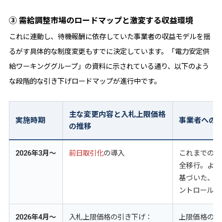
③ 需給調整市場のロードマップと激変する収益環境
これに連動し、待機報酬に依存していた事業者の収益モデルを揺
るがす具体的な制度変更もすでに決定しています。「電力安定供
給ワーキンググループ」の資料に示されている通り、以下のよう
な段階的な引き下げロードマップが進行中です。
主な変更内容と入札上限価格
実施時期
事業者への
の推移
2026年3月〜
前日取引化
の導入
これまでの週
全移行。より
基づいた、緻
ントロールが
2026年4月〜
入札上限価格の引き下げ：
上限価格の引