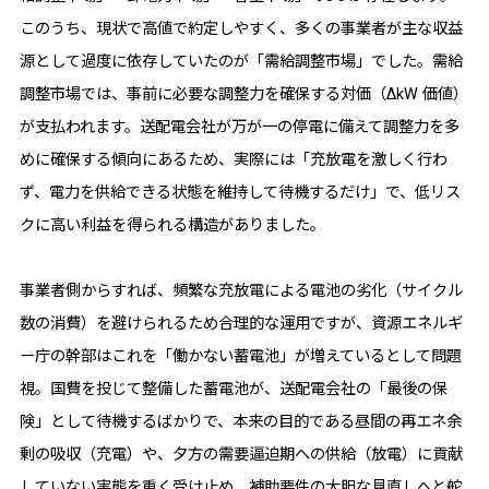
このうち、現状で高値で約定しやすく、多くの事業者が主な収益
源として過度に依存していたのが「需給調整市場」でした。需給
調整市場では、事前に必要な調整力を確保する対価（ΔkW 価値）
が支払われます。送配電会社が万が一の停電に備えて調整力を多
めに確保する傾向にあるため、実際には「充放電を激しく行わ
ず、電力を供給できる状態を維持して待機するだけ」で、低リス
クに高い利益を得られる構造がありました。
事業者側からすれば、頻繁な充放電による電池の劣化（サイクル
数の消費）を避けられるため合理的な運用ですが、資源エネルギ
ー庁の幹部はこれを「働かない蓄電池」が増えているとして問題
視。国費を投じて整備した蓄電池が、送配電会社の「最後の保
険」として待機するばかりで、本来の目的である昼間の再エネ余
剰の吸収（充電）や、夕方の需要逼迫期への供給（放電）に貢献
していない実態を重く受け止め、補助要件の大胆な見直しへと舵