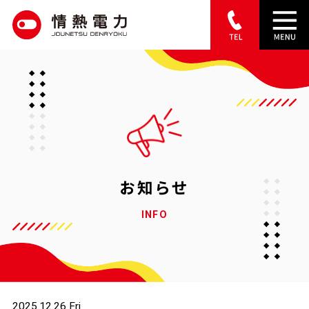
S
k
i
p
t
o
c
o
お知らせ
n
INFO
t
e
n
t
2025.12.26 Fri