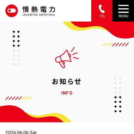
S
k
i
p
t
o
c
o
お知らせ
n
INFO
t
e
n
t
2026.06.06 Sat