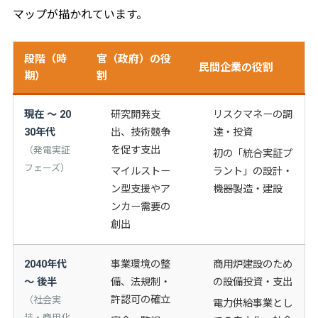
マップが描かれています。
段階（時
官（政府）の役
民間企業の役割
期）
割
現在 〜 20
研究開発支
リスクマネーの調
30年代
出、技術競争
達・投資
を促す支出
（発電実証
初の「統合実証プ
フェーズ）
マイルストー
ラント」の設計・
ン型支援やア
機器製造・建設
ンカー需要の
創出
2040年代
事業環境の整
商用炉建設のため
〜 後半
備、法規制・
の設備投資・支出
許認可の確立
（社会実
電力供給事業とし
装・商用化