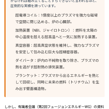
がなければ組み立てることすらできない
と言われるほど、
圧倒的な実績を誇っています。
超電導コイル
：1億度以上のプラズマを強力な磁場
で空間に閉じ込める、炉の心臓部。
加熱装置（NBI、ジャイロトロン）
：燃料を太陽の
中心温度を超える超高温へと一気に加熱する装置。
真空容器
：超高真空状態を維持し、強力なプラズマ
を安定して包み込む巨大な超精密容器。
ダイバータ
：炉内の不純物を取り除き、プラズマの
熱を逃がす超耐熱の排気装置。
ブランケット
：プラズマから出るエネルギーを熱と
して回収し、同時に未来の燃料（トリチウム）を生
み出す壁面構造物。
しかし、有識者会議（第2回フュージョンエネルギーWG）の資料