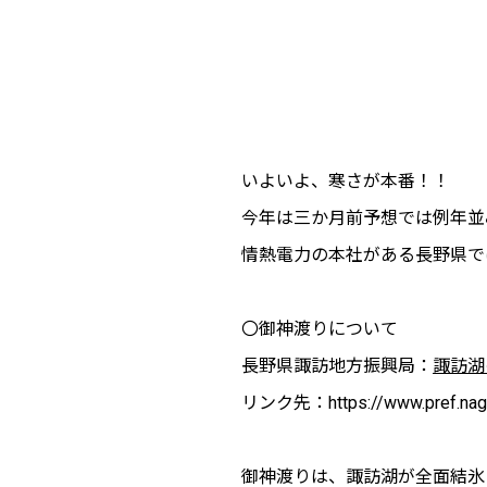
いよいよ、寒さが本番！！
今年は三か月前予想では例年並
情熱電力の本社がある長野県で
〇御神渡りについて
長野県諏訪地方振興局：
諏訪湖
リンク先：https://www.pref.nagano
御神渡りは、諏訪湖が全面結氷し