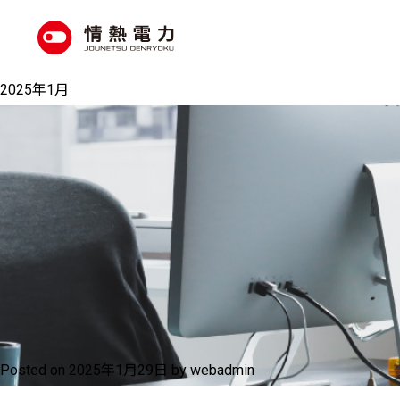
S
k
i
2025年1月
p
t
o
c
o
n
t
e
n
Posted on
2025年1月29日
by
webadmin
t